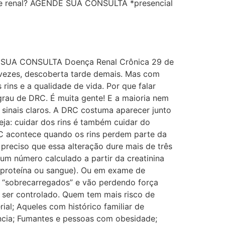
e renal? AGENDE SUA CONSULTA *presencial
E SUA CONSULTA Doença Renal Crônica 29 de
s vezes, descoberta tarde demais. Mas com
ins e a qualidade de vida. Por que falar
grau de DRC. É muita gente! E a maioria nem
sinais claros. A DRC costuma aparecer junto
a: cuidar dos rins é também cuidar do
RC acontece quando os rins perdem parte da
 preciso que essa alteração dure mais de três
um número calculado a partir da creatinina
o proteína ou sangue). Ou em exame de
m “sobrecarregados” e vão perdendo força
) ser controlado. Quem tem mais risco de
al; Aqueles com histórico familiar de
ncia; Fumantes e pessoas com obesidade;