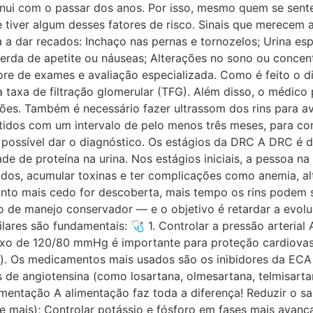
minui com o passar dos anos. Por isso, mesmo quem se sen
se tiver algum desses fatores de risco. Sinais que merece
 a dar recados: Inchaço nas pernas e tornozelos; Urina e
r; Perda de apetite ou náuseas; Alterações no sono ou conce
e de exames e avaliação especializada. Como é feito o d
 a taxa de filtração glomerular (TFG). Além disso, o médico
ções. Também é necessário fazer ultrassom dos rins para ava
idos com um intervalo de pelo menos três meses, para conf
é possível dar o diagnóstico. Os estágios da DRC A DRC é 
e de proteína na urina. Nos estágios iniciais, a pessoa na
idos, acumular toxinas e ter complicações como anemia, al
uanto mais cedo for descoberta, mais tempo os rins podem 
de manejo conservador — e o objetivo é retardar a evolu
lares são fundamentais: 🩺 1. Controlar a pressão arterial
xo de 120/80 mmHg é importante para proteção cardiovascu
). Os medicamentos mais usados são os inibidores da ECA (c
 de angiotensina (como losartana, olmesartana, telmisartan
imentação A alimentação faz toda a diferença! Reduzir o sa
mais); Controlar potássio e fósforo em fases mais avança