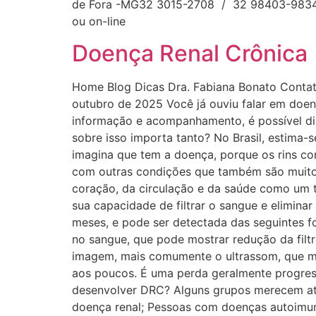
de Fora -MG32 3015-2708 / 32 98403-9834
ou on-line
Doença Renal Crônica
Home Blog Dicas Dra. Fabiana Bonato Cont
outubro de 2025 Você já ouviu falar em doen
informação e acompanhamento, é possível dia
sobre isso importa tanto? No Brasil, estima
imagina que tem a doença, porque os rins co
com outras condições que também são muito 
coração, da circulação e da saúde como um t
sua capacidade de filtrar o sangue e elimina
meses, e pode ser detectada das seguintes fo
no sangue, que pode mostrar redução da filt
imagem, mais comumente o ultrassom, que mos
aos poucos. É uma perda geralmente progress
desenvolver DRC? Alguns grupos merecem aten
doença renal; Pessoas com doenças autoimun