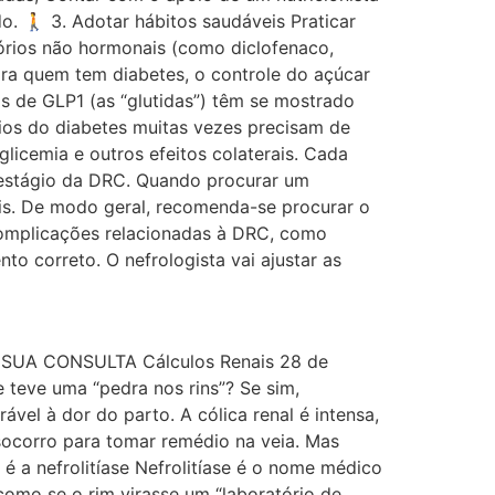
o. 🚶 3. Adotar hábitos saudáveis Praticar
tórios não hormonais (como diclofenaco,
Para quem tem diabetes, o controle do açúcar
s de GLP1 (as “glutidas”) têm se mostrado
ios do diabetes muitas vezes precisam de
icemia e outros efeitos colaterais. Cada
 estágio da DRC. Quando procurar um
s. De modo geral, recomenda-se procurar o
 complicações relacionadas à DRC, como
o correto. O nefrologista vai ajustar as
E SUA CONSULTA Cálculos Renais 28 de
 teve uma “pedra nos rins”? Se sim,
el à dor do parto. A cólica renal é intensa,
ocorro para tomar remédio na veia. Mas
é a nefrolitíase Nefrolitíase é o nome médico
 como se o rim virasse um “laboratório de