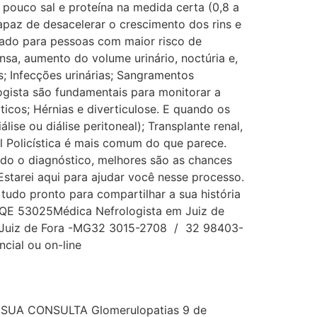
m pouco sal e proteína na medida certa (0,8 a
paz de desacelerar o crescimento dos rins e
vado para pessoas com maior risco de
sa, aumento do volume urinário, noctúria e,
; Infecções urinárias; Sangramentos
ogista são fundamentais para monitorar a
icos; Hérnias e diverticulose. E quando os
ise ou diálise peritoneal); Transplante renal,
 Policística é mais comum do que parece.
edo o diagnóstico, melhores são as chances
 Estarei aqui para ajudar você nesse processo.
do pronto para compartilhar a sua história
RQE 53025Médica Nefrologista em Juiz de
o, Juiz de Fora -MG32 3015-2708 / 32 98403-
ial ou on-line
E SUA CONSULTA Glomerulopatias 9 de