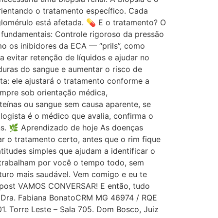
rientando o tratamento específico. Cada
glomérulo está afetada. 💊 E o tratamento? O
fundamentais: Controle rigoroso da pressão
o os inibidores da ECA — “prils”, como
 evitar retenção de líquidos e ajudar no
duras do sangue e aumentar o risco de
a: ele ajustará o tratamento conforme a
empre sob orientação médica,
roteínas ou sangue sem causa aparente, se
ologista é o médico que avalia, confirma o
ns. 🌿 Aprendizado de hoje As doenças
ar o tratamento certo, antes que o rim fique
atitudes simples que ajudam a identificar o
 trabalham por você o tempo todo, sem
uturo mais saudável. Vem comigo e eu te
o post VAMOS CONVERSAR! E então, tudo
o! Dra. Fabiana BonatoCRM MG 46974 / RQE
1. Torre Leste – Sala 705. Dom Bosco, Juiz