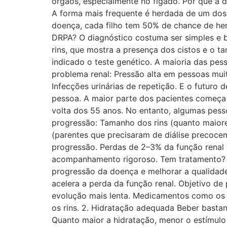
órgãos, especialmente no fígado. Por que 
A forma mais frequente é herdada de um dos
doença, cada filho tem 50% de chance de her
DRPA? O diagnóstico costuma ser simples e b
rins, que mostra a presença dos cistos e o t
indicado o teste genético. A maioria das pes
problema renal: Pressão alta em pessoas mui
Infecções urinárias de repetição. E o futur
pessoa. A maior parte dos pacientes começa a
volta dos 55 anos. No entanto, algumas pess
progressão: Tamanho dos rins (quanto maiores,
(parentes que precisaram de diálise precocem
progressão. Perdas de 2–3% da função renal 
acompanhamento rigoroso. Tem tratamento? T
progressão da doença e melhorar a qualidade 
acelera a perda da função renal. Objetivo 
evolução mais lenta. Medicamentos como os IE
os rins. 2. Hidratação adequada Beber basta
Quanto maior a hidratação, menor o estímulo 