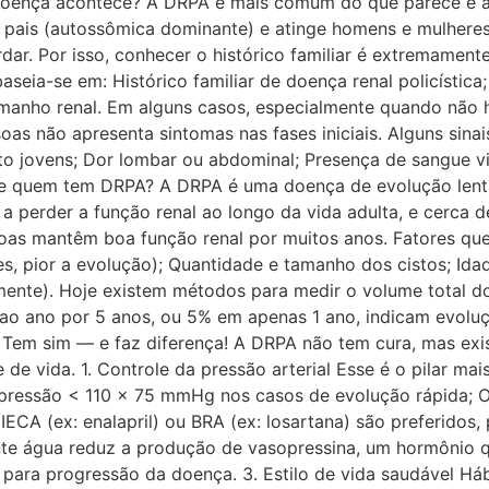
a doença acontece? A DRPA é mais comum do que parece e 
 pais (autossômica dominante) e atinge homens e mulhere
dar. Por isso, conhecer o histórico familiar é extremamen
aseia-se em: Histórico familiar de doença renal policísti
amanho renal. Em alguns casos, especialmente quando não há
soas não apresenta sintomas nas fases iniciais. Alguns sina
to jovens; Dor lombar ou abdominal; Presença de sangue vi
o de quem tem DRPA? A DRPA é uma doença de evolução lent
 perder a função renal ao longo da vida adulta, e cerca de
oas mantêm boa função renal por muitos anos. Fatores que
 pior a evolução); Quantidade e tamanho dos cistos; Idade 
ente). Hoje existem métodos para medir o volume total dos
ao ano por 5 anos, ou 5% em apenas 1 ano, indicam evolu
em sim — e faz diferença! A DRPA não tem cura, mas exist
de vida. 1. Controle da pressão arterial Esse é o pilar mai
de pressão < 110 x 75 mmHg nos casos de evolução rápida;
CA (ex: enalapril) ou BRA (ex: losartana) são preferidos, 
nte água reduz a produção de vasopressina, um hormônio q
para progressão da doença. 3. Estilo de vida saudável Háb