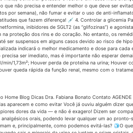
r o que não precisa e entender melhor o que deve ser evitad
utos por semana), não fumar e evitar o uso de anti-inflama
 atitudes que fazem diferença! 💉 4. Controlar a glicemia 
formina, inibidores de SGLT2 (as “glifozinas”) e agonista
 na proteção dos rins e do coração. No entanto, os reméd
 ser suspensos em alguns casos devido ao risco de hipogl
cializada indicará o melhor medicamento e dose para cada
recisa ser imediato, mas é importante não esperar demai
 ml/min/1,73m²; Houver perda de proteína na urina; Houver
ouver queda rápida da função renal, mesmo com o tratament
ato Home Blog Dicas Dra. Fabiana Bonato Contato AGEND
las aparecem e como evitar Você já ouviu alguém dizer que
ores dores da vida — e não é exagero! Dizem ser comparáv
analgésicos orais, podendo levar qualquer um ao pronto-s
ormam e, principalmente, como podemos evitá-las? 🧊O que 
quando sais e minerais da urina se juntam e criam cristais,