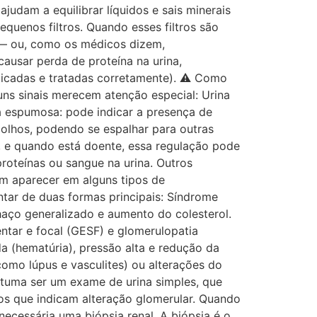
judam a equilibrar líquidos e sais minerais
uenos filtros. Quando esses filtros são
 — ou, como os médicos dizem,
usar perda de proteína na urina,
ticadas e tratadas corretamente). ⚠️ Como
ns sinais merecem atenção especial: Urina
na espumosa: pode indicar a presença de
 olhos, podendo se espalhar para outras
l, e quando está doente, essa regulação pode
roteínas ou sangue na urina. Outros
m aparecer em alguns tipos de
tar de duas formas principais: Síndrome
haço generalizado e aumento do colesterol.
tar e focal (GESF) e glomerulopatia
a (hematúria), pressão alta e redução da
como lúpus e vasculites) ou alterações do
stuma ser um exame de urina simples, que
os que indicam alteração glomerular. Quando
ecessária uma biópsia renal. A biópsia é o