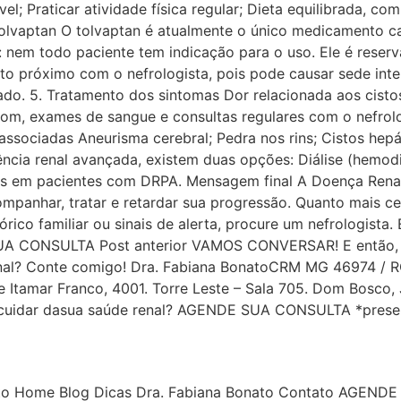
l; Praticar atividade física regular; Dieta equilibrada, co
Tolvaptan O tolvaptan é atualmente o único medicamento ca
: nem todo paciente tem indicação para o uso. Ele é reser
 próximo com o nefrologista, pois pode causar sede inten
do. 5. Tratamento dos sintomas Dor relacionada aos cistos
som, exames de sangue e consultas regulares com o nefrol
ssociadas Aneurisma cerebral; Pedra nos rins; Cistos hepát
ência renal avançada, existem duas opções: Diálise (hemodiál
os em pacientes com DRPA. Mensagem final A Doença Renal
ompanhar, tratar e retardar sua progressão. Quanto mais c
órico familiar ou sinais de alerta, procure um nefrologista.
UA CONSULTA Post anterior VAMOS CONVERSAR! E então, tu
enal? Conte comigo! Dra. Fabiana BonatoCRM MG 46974 / 
te Itamar Franco, 4001. Torre Leste – Sala 705. Dom Bosc
uidar dasua saúde renal? AGENDE SUA CONSULTA *presenc
ato Home Blog Dicas Dra. Fabiana Bonato Contato AGEND