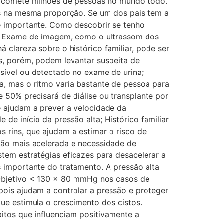
acomete milhões de pessoas no mundo todo.
s na mesma proporção. Se um dos pais tem a
te importante. Como descobrir se tenho
ca; Exame de imagem, como o ultrassom dos
 clareza sobre o histórico familiar, pode ser
is, porém, podem levantar suspeita de
sível ou detectado no exame de urina;
a, mas o ritmo varia bastante de pessoa para
 50% precisará de diálise ou transplante por
 ajudam a prever a velocidade da
de início da pressão alta; Histórico familiar
 rins, que ajudam a estimar o risco de
ção mais acelerada e necessidade de
em estratégias eficazes para desacelerar a
s importante do tratamento. A pressão alta
 Objetivo < 130 x 80 mmHg nos casos de
pois ajudam a controlar a pressão e proteger
ue estimula o crescimento dos cistos.
itos que influenciam positivamente a