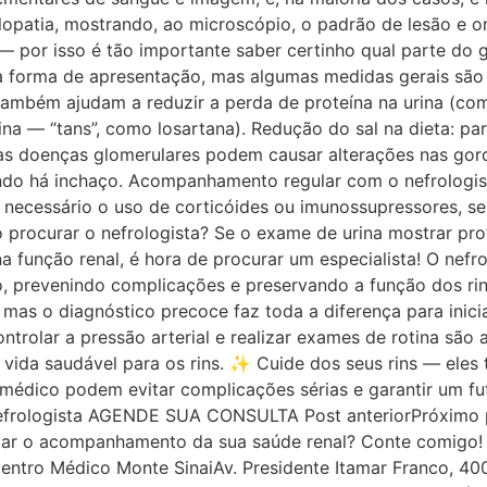
opatia, mostrando, ao microscópio, o padrão de lesão e o
— por isso é tão importante saber certinho qual parte do 
a forma de apresentação, mas algumas medidas gerais são 
ambém ajudam a reduzir a perda de proteína na urina (com
na — “tans”, como losartana). Redução do sal na dieta: para
: as doenças glomerulares podem causar alterações nas gor
ndo há inchaço. Acompanhamento regular com o nefrologist
r necessário o uso de corticóides ou imunossupressores, s
ndo procurar o nefrologista? Se o exame de urina mostrar p
a função renal, é hora de procurar um especialista! O nefr
, prevenindo complicações e preservando a função dos ri
 mas o diagnóstico precoce faz toda a diferença para inici
ntrolar a pressão arterial e realizar exames de rotina são 
ida saudável para os rins. ✨ Cuide dos seus rins — eles
o médico podem evitar complicações sérias e garantir um f
oNefrologista AGENDE SUA CONSULTA Post anteriorPróxim
iniciar o acompanhamento da sua saúde renal? Conte comig
ntro Médico Monte SinaiAv. Presidente Itamar Franco, 400