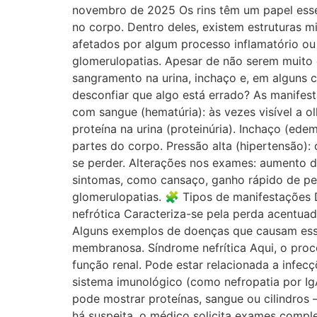
novembro de 2025 Os rins têm um papel essenc
no corpo. Dentro deles, existem estruturas 
afetados por algum processo inflamatório o
glomerulopatias. Apesar de não serem muito
sangramento na urina, inchaço e, em alguns c
desconfiar que algo está errado? As manifes
com sangue (hematúria): às vezes visível a 
proteína na urina (proteinúria). Inchaço (ed
partes do corpo. Pressão alta (hipertensão):
se perder. Alterações nos exames: aumento d
sintomas, como cansaço, ganho rápido de pe
glomerulopatias. 🧩 Tipos de manifestações 
nefrótica Caracteriza-se pela perda acentuad
Alguns exemplos de doenças que causam essa
membranosa. Síndrome nefrítica Aqui, o proc
função renal. Pode estar relacionada a infec
sistema imunológico (como nefropatia por Ig
pode mostrar proteínas, sangue ou cilindros
há suspeita, o médico solicita exames comple