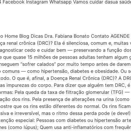
 Facebook Instagram Whatsapp Vamos cuidar dasua saúd
ato Home Blog Dicas Dra. Fabiana Bonato Contato AGEND
ça renal crônica (DRC)? Ela é silenciosa, comum e, muita
gnosticar cedo e cuidar bem — preservando a função dos r
-se que quase 15 milhões de pessoas adultas tenham algum 
nseguem “sofrer calados” por muito tempo antes de darem 
comuns — como hipertensão, diabetes e obesidade. Ou sej
odo. O que é, afinal, a Doença Renal Crônica (DRC)? A D
r as impurezas do corpo. Para dizer que alguém tem DRC, é
rmas: Pela queda da taxa de filtração glomerular (TFG) — 
ração dos rins. Pela presença de alterações na urina (com
tre que os rins estão diferentes do normal. Os rins fica
iva e irreversível, mas o ritmo dessa perda pode (e deve!
ção especial: Pessoas com diabetes ou hipertensão arteri
es (como lúpus); Quem usa anti-inflamatórios com frequê