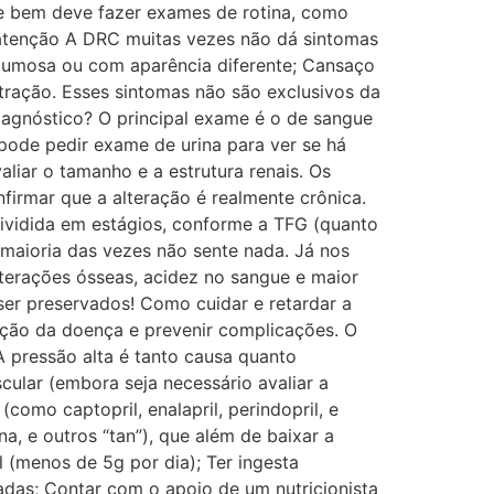
te bem deve fazer exames de rotina, como
m atenção A DRC muitas vezes não dá sintomas
spumosa ou com aparência diferente; Cansaço
ntração. Esses sintomas não são exclusivos da
iagnóstico? O principal exame é o de sangue
 pode pedir exame de urina para ver se há
liar o tamanho e a estrutura renais. Os
irmar que a alteração é realmente crônica.
dividida em estágios, conforme a TFG (quanto
 maioria das vezes não sente nada. Já nos
terações ósseas, acidez no sangue e maior
ser preservados! Como cuidar e retardar a
ção da doença e prevenir complicações. O
 A pressão alta é tanto causa quanto
lar (embora seja necessário avaliar a
omo captopril, enalapril, perindopril, e
a, e outros “tan”), que além de baixar a
l (menos de 5g por dia); Ter ingesta
das; Contar com o apoio de um nutricionista