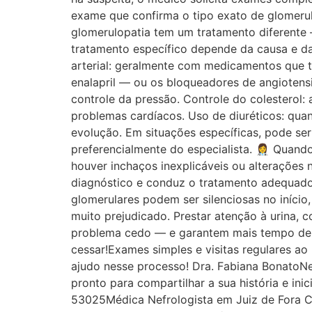
exame que confirma o tipo exato de glomerul
glomerulopatia tem um tratamento diferente 
tratamento específico depende da causa e d
arterial: geralmente com medicamentos que t
enalapril — ou os bloqueadores de angiotensi
controle da pressão. Controle do colesterol
problemas cardíacos. Uso de diuréticos: qua
evolução. Em situações específicas, pode se
preferencialmente do especialista. 👩‍⚕️ Qua
houver inchaços inexplicáveis ou alterações n
diagnóstico e conduz o tratamento adequado
glomerulares podem ser silenciosas no início,
muito prejudicado. Prestar atenção à urina, co
problema cedo — e garantem mais tempo de v
cessar!Exames simples e visitas regulares a
ajudo nesse processo! Dra. Fabiana Bonat
pronto para compartilhar a sua história e 
53025Médica Nefrologista em Juiz de Fora Ce