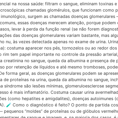
ial na nossa saúde: filtram o sangue, eliminam toxinas e a
microscópicas chamadas glomérulos, que funcionam como peq
u imunológico, surgem as chamadas doenças glomerulares
 comuns, essas doenças merecem atenção, porque podem ca
asos, levar à perda da função renal (se não forem diagnos
tações das doenças glomerulares variam bastante, mas algu
olho nu, às vezes detectada apenas no exame de urina. Uri
ema): costuma aparecer nos pés, tornozelos ou ao redor dos
 o rim tem papel importante no controle da pressão arteria
a creatinina no sangue, queda da albumina e presença de p
so por retenção de líquidos e até mesmo tromboses, pode
De forma geral, as doenças glomerulares podem se apresen
a de proteínas na urina, queda da albumina no sangue, inc
 síndrome são lesões mínimas, glomeruloesclerose segmen
esso é mais inflamatório. Costuma causar urina avermelhad
ções (como hepatites e amigdalites), doenças autoimunes (
A). 🧪 Como o diagnóstico é feito? O ponto de partida co
 — pequenos “moldes” de proteínas ou de glóbulos vermelh
mentares de sangue e imagem, e, na maioria dos casos, é n