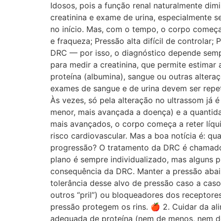
Idosos, pois a função renal naturalmente di
creatinina e exame de urina, especialmente 
no início. Mas, com o tempo, o corpo começa
e fraqueza; Pressão alta difícil de controla
DRC — por isso, o diagnóstico depende sempr
para medir a creatinina, que permite estimar
proteína (albumina), sangue ou outras altera
exames de sangue e de urina devem ser repet
Às vezes, só pela alteração no ultrassom já 
menor, mais avançada a doença) e a quantidad
mais avançados, o corpo começa a reter líqu
risco cardiovascular. Mas a boa notícia é: q
progressão? O tratamento da DRC é chamado 
plano é sempre individualizado, mas alguns pi
consequência da DRC. Manter a pressão abai
tolerância desse alvo de pressão caso a caso
outros “pril”) ou bloqueadores dos receptores
pressão protegem os rins. 🍎 2. Cuidar da al
adequada de proteína (nem de menos, nem de 