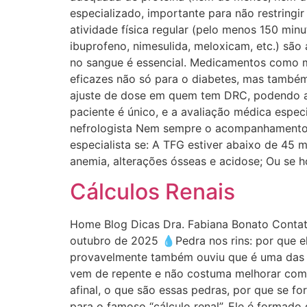
especializado, importante para não restringi
atividade física regular (pelo menos 150 min
ibuprofeno, nimesulida, meloxicam, etc.) são
no sangue é essencial. Medicamentos como met
eficazes não só para o diabetes, mas também
ajuste de dose em quem tem DRC, podendo até
paciente é único, e a avaliação médica espe
nefrologista Nem sempre o acompanhamento p
especialista se: A TFG estiver abaixo de 45
anemia, alterações ósseas e acidose; Ou se h
Cálculos Renais
Home Blog Dicas Dra. Fabiana Bonato Cont
outubro de 2025 💧Pedra nos rins: por que e
provavelmente também ouviu que é uma das pi
vem de repente e não costuma melhorar com 
afinal, o que são essas pedras, por que se f
para o famoso “cálculo renal”. Ele é formado 