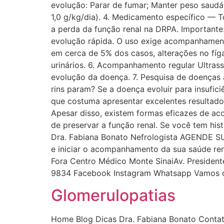
evolução: Parar de fumar; Manter peso saudáve
1,0 g/kg/dia). 4. Medicamento específico — 
a perda da função renal na DRPA. Importante
evolução rápida. O uso exige acompanhamento
em cerca de 5% dos casos, alterações no fíga
urinários. 6. Acompanhamento regular Ultras
evolução da doença. 7. Pesquisa de doenças a
rins param? Se a doença evoluir para insufici
que costuma apresentar excelentes resultad
Apesar disso, existem formas eficazes de ac
de preservar a função renal. Se você tem hist
Dra. Fabiana Bonato Nefrologista AGENDE S
e iniciar o acompanhamento da sua saúde r
Fora Centro Médico Monte SinaiAv. Presiden
9834 Facebook Instagram Whatsapp Vamos c
Glomerulopatias
Home Blog Dicas Dra. Fabiana Bonato Cont