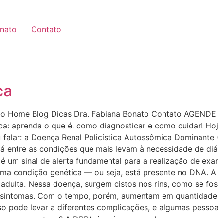
onato
Contato
ca
to Home Blog Dicas Dra. Fabiana Bonato Contato AGENDE
ca: aprenda o que é, como diagnosticar e como cuidar! H
 falar: a Doença Renal Policística Autossômica Dominante 
está entre as condições que mais levam à necessidade de di
al é um sinal de alerta fundamental para a realização de e
uma condição genética — ou seja, está presente no DNA. A
ulta. Nessa doença, surgem cistos nos rins, como se fosse
 sintomas. Com o tempo, porém, aumentam em quantidade 
sso pode levar a diferentes complicações, e algumas pes